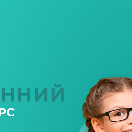
ОННИЙ
РС