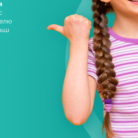
я
с
телю
льш