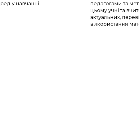
ред у навчанні.
педагогами та ме
цьому учні та вчи
актуальних, перев
використання мате