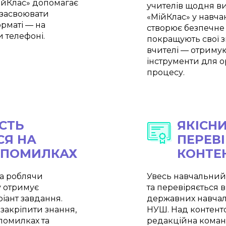
МійКлас» допомагає
учителів щодня в
о засвоювати
«МійКлас» у навча
орматі — на
створює безпечне
и телефоні.
покращують свої з
вчителі — отримую
інструменти для ор
процесу.
СТЬ
ЯКІСНИ
СЯ НА
ПЕРЕВ
 ПОМИЛКАХ
КОНТЕ
а роблячи
Увесь навчальний
у отримує
та перевіряється 
іант завдання.
державних навчал
 закріпити знання,
НУШ. Над контент
помилках та
редакційна команд