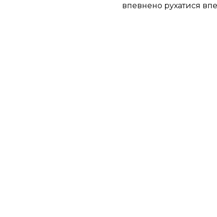
впевнено рухатися впе