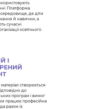
икористовують
нні. Платформа
 середовище, де діти
нання й навички, а
ть сучасні
ганізації освітнього
Й І
ІРЕНИЙ
НТ
 матеріал створюється
відповідно до
ьних програм і вимог
ом працює професійна
а разом із