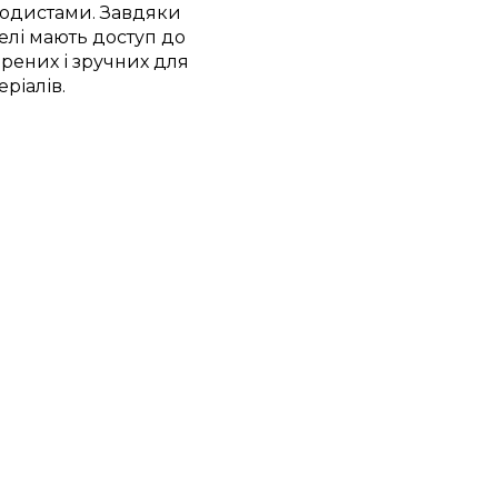
тодистами. Завдяки
телі мають доступ до
ірених і зручних для
ріалів.