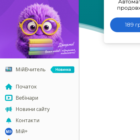
Автома
продов
189 г
МійВчитель
Початок
Вебінари
Новини сайту
Контакти
Мій+