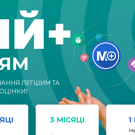
ІЙ+
НЯМ
ЧАННЯ ЛЕГШИМ ТА
ОЦІНКИ!
СЯЦІ
3 МІСЯЦІ
1
Н