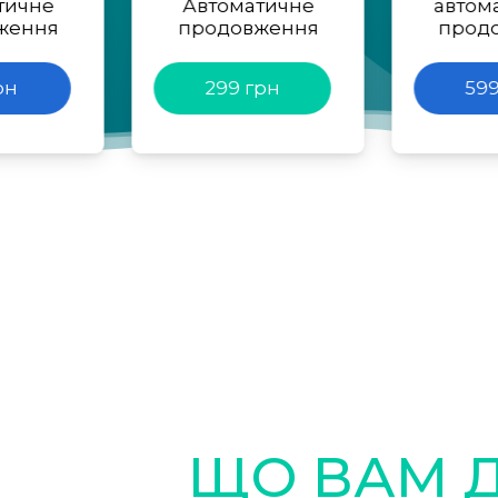
тичне
Автоматичне
автом
ження
продовження
прод
рн
299 грн
599
ЩО ВАМ 