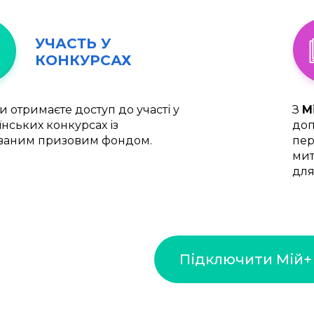
УЧАСТЬ У
КОНКУРСАХ
и отримаєте доступ до участі у
З
М
їнських конкурсах із
доп
ваним призовим фондом.
пер
мит
для
Підключити Мій+