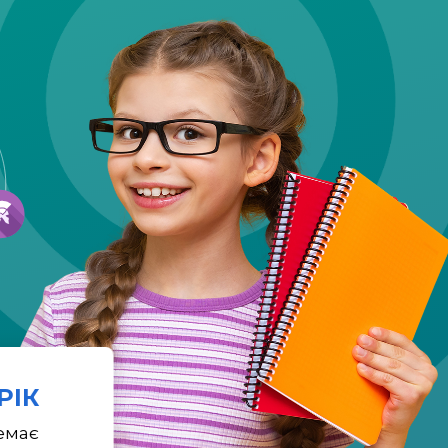
 РІК
емає