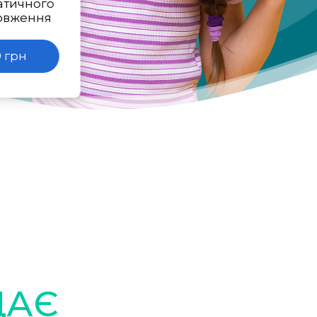
атичного
овження
 грн
ДАЄ