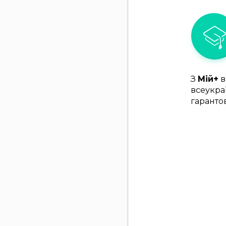
З
Мій+
в
всеукра
гаранто