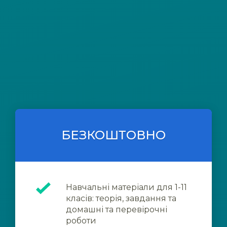
БЕЗКОШТОВНО
Навчальні матеріали для 1-11
класів: теорія, завдання та
домашні та перевірочні
роботи