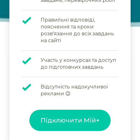
завдань, перевірочних робіт
Правильні відповіді,
пояснення та кроки
розв'язання до всіх завдань
на сайті
Участь у конкурсах та доступ
до підготовчих завдань
Відсутність надокучливої
реклами 😉
Підключити Мій+