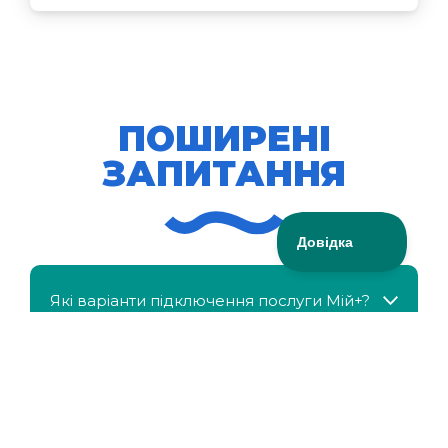
ПОШИРЕНІ
ЗАПИТАННЯ
Які варіанти підключення послуги Мій+?
МійКлас доступний безкоштовно?
Чи можна отримати знижку, якщо в сім'ї