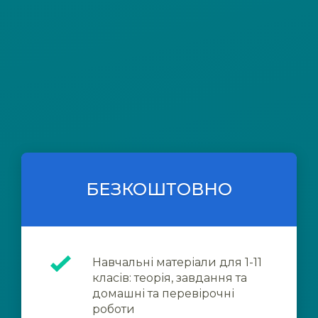
БЕЗКОШТОВНО
Навчальні матеріали для 1-11
класів: теорія, завдання та
домашні та перевірочні
роботи