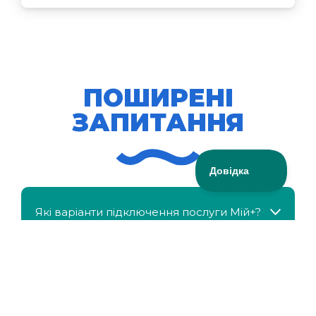
ПОШИРЕНІ
ЗАПИТАННЯ
Які варіанти підключення послуги Мій+?
МійКлас доступний безкоштовно?
Чи можна отримати знижку, якщо в сім'ї