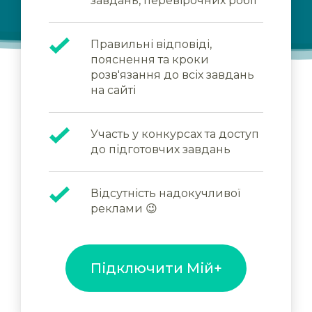
завдань, перевірочних робіт
Правильні відповіді,
пояснення та кроки
розв'язання до всіх завдань
на сайті
Участь у конкурсах та доступ
до підготовчих завдань
Відсутність надокучливої
реклами 😉
Підключити Мій+