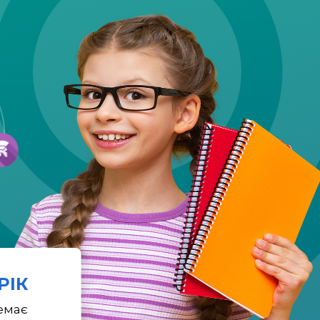
 РІК
емає