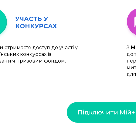
УЧАСТЬ У
КОНКУРСАХ
и отримаєте доступ до участі у
З
М
їнських конкурсах із
доп
ваним призовим фондом.
пер
мит
для
Підключити Мій+