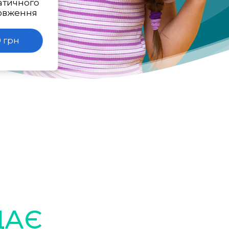
атичного
овження
 грн
ДАЄ