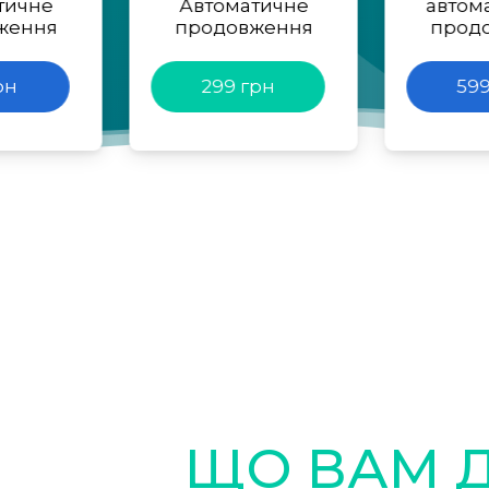
тичне
Автоматичне
автом
ження
продовження
прод
рн
299 грн
599
ЩО ВАМ 