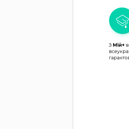
З
Мій+
в
всеукра
гаранто