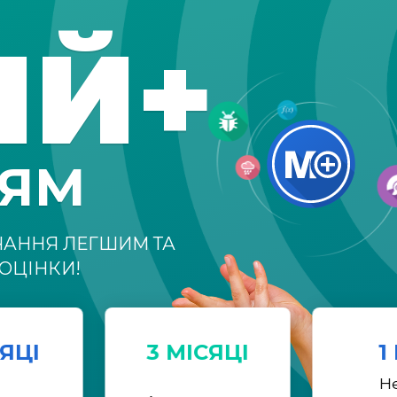
ІЙ+
НЯМ
ЧАННЯ ЛЕГШИМ ТА
ОЦІНКИ!
СЯЦІ
3 МІСЯЦІ
1
Н