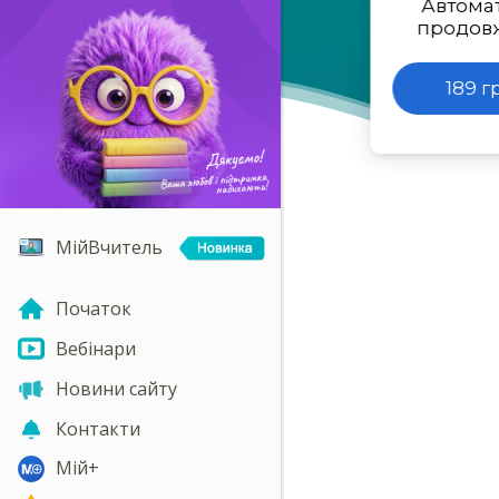
Автома
продов
189 г
МійВчитель
Початок
Вебінари
Новини сайту
Контакти
Мій+