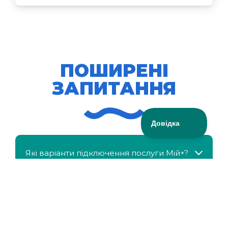
ПОШИРЕНІ
ЗАПИТАННЯ
Які варіанти підключення послуги Мій+?
МійКлас доступний безкоштовно?
Чи можна отримати знижку, якщо в сім'ї