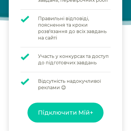
завдань, перевірочних робіт
Правильні відповіді,
пояснення та кроки
розв'язання до всіх завдань
на сайті
Участь у конкурсах та доступ
до підготовчих завдань
Відсутність надокучливої
реклами 😉
Підключити Мій+