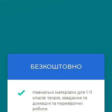
БЕЗКОШТОВНО
Навчальні матеріали для 1-11
класів: теорія, завдання та
домашні та перевірочні
роботи