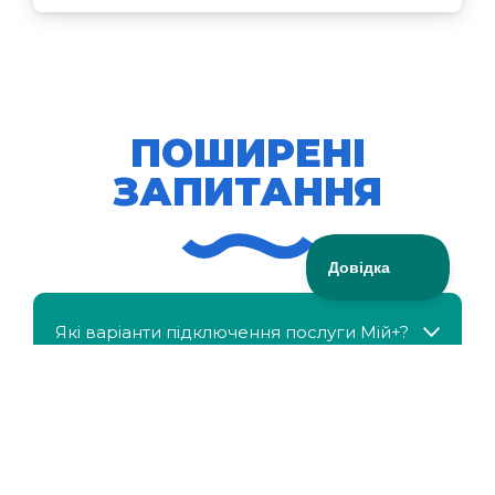
ПОШИРЕНІ
ЗАПИТАННЯ
Які варіанти підключення послуги Мій+?
МійКлас доступний безкоштовно?
Чи можна отримати знижку, якщо в сім'ї