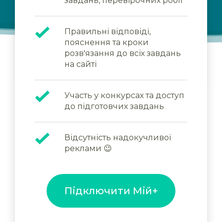
завдань, перевірочних робіт
Правильні відповіді,
пояснення та кроки
розв'язання до всіх завдань
на сайті
Участь у конкурсах та доступ
до підготовчих завдань
Відсутність надокучливої
реклами 😉
Підключити Мій+