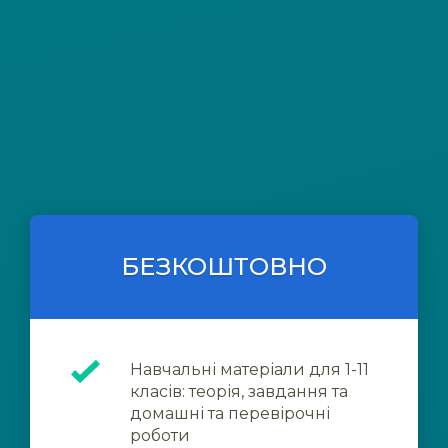
БЕЗКОШТОВНО
Навчальні матеріали для 1-11
класів: теорія, завдання та
домашні та перевірочні
роботи