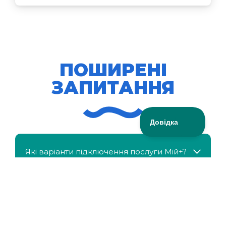
ПОШИРЕНІ
ЗАПИТАННЯ
Які варіанти підключення послуги Мій+?
МійКлас доступний безкоштовно?
Чи можна отримати знижку, якщо в сім'ї