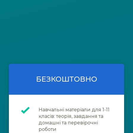
БЕЗКОШТОВНО
Навчальні матеріали для 1-11
класів: теорія, завдання та
домашні та перевірочні
роботи