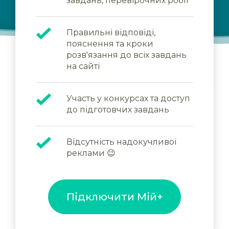
завдань, перевірочних робіт
Правильні відповіді,
пояснення та кроки
розв'язання до всіх завдань
на сайті
Участь у конкурсах та доступ
до підготовчих завдань
Відсутність надокучливої
реклами 😉
Підключити Мій+