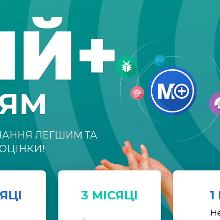
ІЙ+
НЯМ
ЧАННЯ ЛЕГШИМ ТА
ОЦІНКИ!
СЯЦІ
3 МІСЯЦІ
1
Н