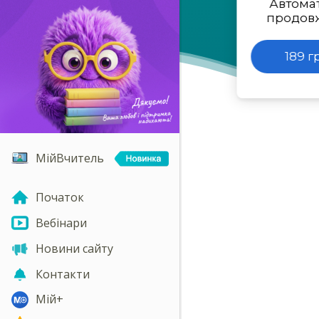
Автома
продов
189 г
МійВчитель
Початок
Вебінари
Новини сайту
Контакти
Мій+