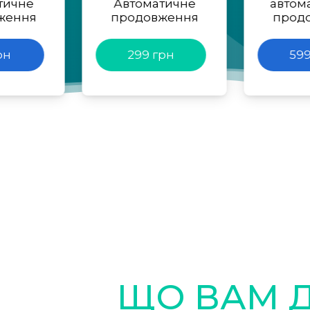
тичне
Автоматичне
автом
ження
продовження
прод
рн
299 грн
599
ЩО ВАМ 