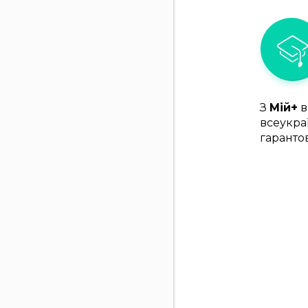
З
Мій+
в
всеукра
гаранто