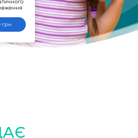
атичного
овження
 грн
ДАЄ