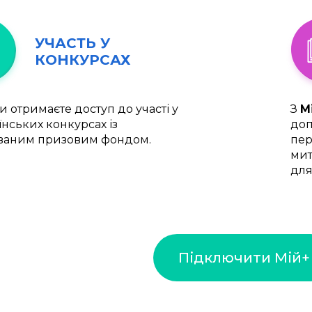
УЧАСТЬ У
КОНКУРСАХ
и отримаєте доступ до участі у
З
М
їнських конкурсах із
доп
ваним призовим фондом.
пер
мит
для
Підключити Мій+