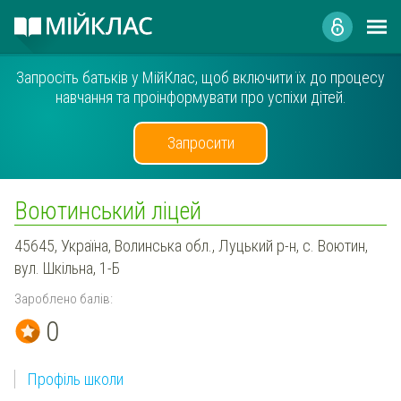
Запросіть батьків у МійКлас, щоб включити їх до процесу
навчання та проінформувати про успіхи дітей.
Запросити
Воютинський ліцей
45645, Україна, Волинська обл., Луцький р-н, с. Воютин,
вул. Шкільна, 1-Б
Зароблено балів:
0
Профіль школи