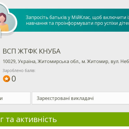
Запросіть батьків у МійКлас, щоб включити ї
навчання та проінформувати про успіхи діте
ВСП ЖТФК КНУБА
10029, Україна, Житомирська обл., м. Житомир, вул. Неб
Зароблено балів:
0
и
Зареєстровані викладачі
г та активність