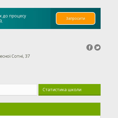
х до процесу
Запросити
й.
есної Сотні, 37
Статистика школи