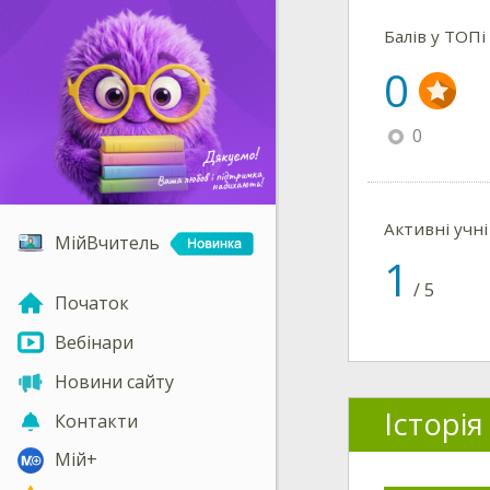
Балів у ТОПі
0
0
Активні учн
МійВчитель
1
/
5
Початок
Вебінари
Новини сайту
Історія
Контакти
Мій+