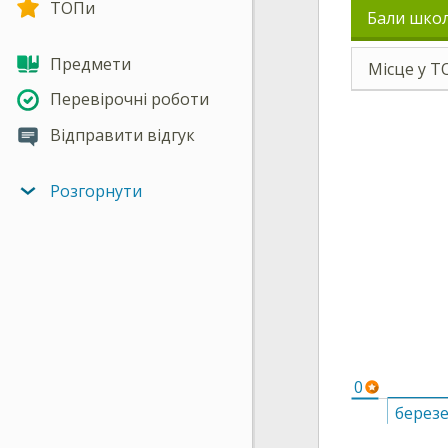
ТОПи
Бали шко
Предмети
Місце у Т
Перевірочні роботи
Відправити відгук
Розгорнути
0
берез