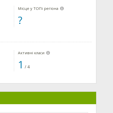
Місце у ТОПі регіона
?
Активні класи
1
/
4