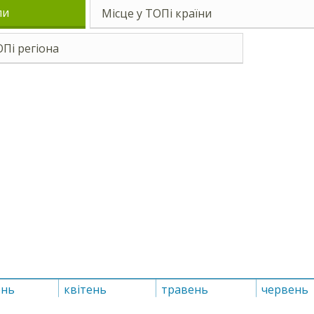
ли
Місце у ТОПі країни
ОПі регіона
ень
квітень
травень
червень