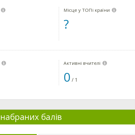
Місце у ТОПі країни
?
і
Активні вчителі
0
/
1
 набраних балів