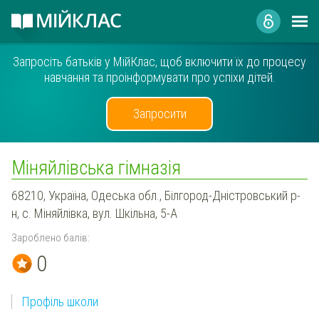
Запросіть батьків у МійКлас, щоб включити їх до процесу
навчання та проінформувати про успіхи дітей.
Запросити
Міняйлівська гімназія
68210, Україна, Одеська обл., Білгород-Дністровський р-
н, с. Міняйлівка, вул. Шкільна, 5-А
Зароблено балів:
0
Профіль школи