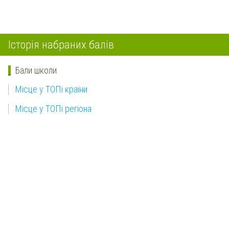
Історія набраних балів
Бали школи
Місце у ТОПі країни
Місце у ТОПі регіона