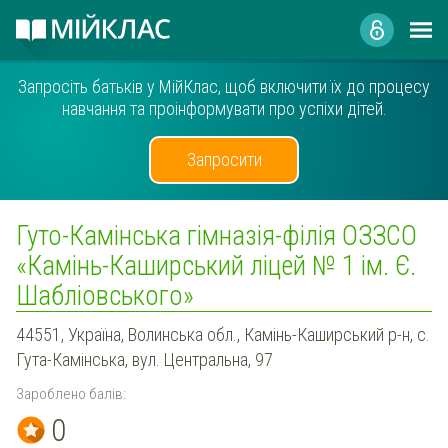
Запросіть батьків у МійКлас, щоб включити їх до процесу
навчання та проінформувати про успіхи дітей.
Запросити
Гуто-Камінська гімназія-філія ОЗЗСО
«Камінь-Каширський ліцей № 1 ім. Є.
Шабліовського»
44551, Україна, Волинська обл., Камінь-Каширський р-н, с.
Гута-Камінська, вул. Центральна, 97
Зароблено балів:
0