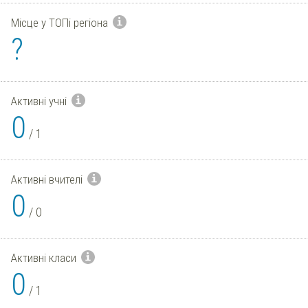
Місце у ТОПі регіона
?
Активні учні
0
/
1
Активні вчителі
0
/
0
Активні класи
0
/
1