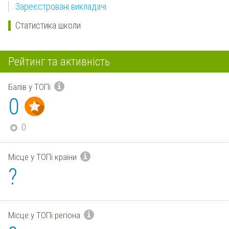
Зареєстровані викладачі
Статистика школи
Рейтинг та активність
Балів у ТОПі
0
0
Місце у ТОПі країни
?
Місце у ТОПі регіона