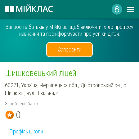
Запросіть батьків у МійКлас, щоб включити їх до процесу
навчання та проінформувати про успіхи дітей.
Запросити
Шишковецький ліцей
60221, Україна, Чернівецька обл., Дністровський р-н, с.
Шишківці, вул. Шкільна, 4
Зароблено балів:
0
Профіль школи