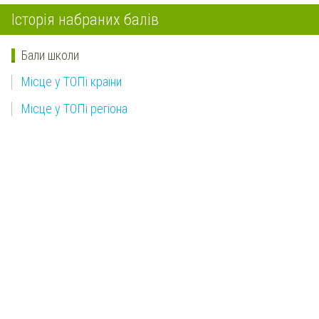
Історія набраних балів
Бали школи
Місце у ТОПі країни
Місце у ТОПі регіона