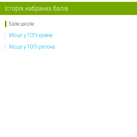
Історія набраних балів
Бали школи
Місце у ТОПі країни
Місце у ТОПі регіона