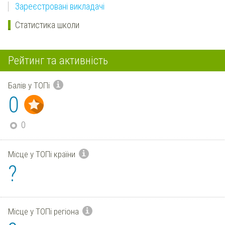
Зареєстровані викладачі
Статистика школи
Рейтинг та активність
Балів у ТОПі
0
0
Місце у ТОПі країни
?
Місце у ТОПі регіона