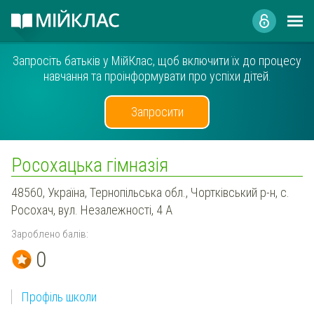
Запросіть батьків у МійКлас, щоб включити їх до процесу
навчання та проінформувати про успіхи дітей.
Запросити
Росохацька гімназія
48560, Україна, Тернопільська обл., Чортківський р-н, с.
Росохач, вул. Незалежності, 4 А
Зароблено балів:
0
Профіль школи