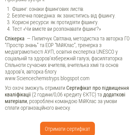
Фішинг: ознаки фішингових листів.
Безпечна поведінка: як захиститись від фішингу.
Корисні ресурси: як протидіяти фішингу.
Тест «Чи вмієте ви розпізнавати фішинг?»
Спікерка
— Пилипчук Світлана, методистка та авторка ГО
“Простір знань” та ЕОР “МійКлас”, тренерка з
медіаграмотності АУП, освітня експертка UNESCO у
соціальній та здоров’язбережній галузі, фасилітаторка
Спільноти сучасних вчителів, вчителька хімії та основ
здоров’я, авторка блогу
www.Sciencechemistryps.blogspot.com
Усі охочі зможуть отримати
Сертифікат про підвищення
кваліфікації
(2 години/0,06 кредиту ЄКТС) та
додаткові
матеріали
, розроблені командою МійКлас за умови
сплати організаційного внеску.
Отримати сертифікат