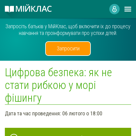
Запросіть батьків у МійКлас, щоб включити їх до процесу
навчання та проінформувати про успіхи дітей.
Запросити
Цифрова безпека: як не
стати рибкою у морі
фішингу
Дата та час проведення:
06 лютого о 18:00