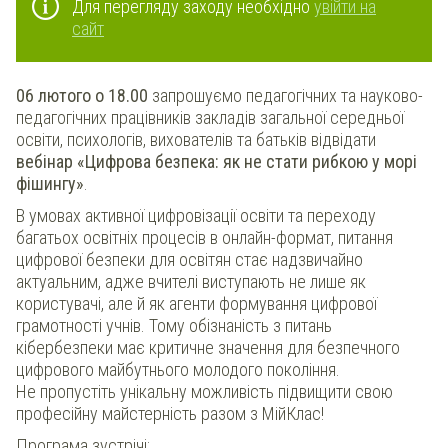
Для перегляду заходу необхідно
увійти на
сайт
06 лютого о 18.00
запрошуємо педагогічних та науково-
педагогічних працівників закладів загальної середньої
освіти, психологів, вихователів та батьків відвідати
вебінар «Цифрова безпека: як не стати рибкою у морі
фішингу»
.
В умовах активної цифровізації освіти та переходу
багатьох освітніх процесів в онлайн-формат, питання
цифрової безпеки для освітян стає надзвичайно
актуальним, адже вчителі виступають не лише як
користувачі, але й як агенти формування цифрової
грамотності учнів. Тому обізнаність з питань
кібербезпеки має критичне значення для безпечного
цифрового майбутнього молодого покоління.
Не пропустіть унікальну можливість підвищити свою
професійну майстерність разом з МійКлас!
Програма зустрічі: