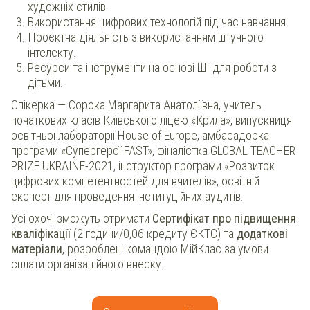
художніх стилів.
Використання цифрових технологій під час навчання.
Проєктна діяльність з використанням штучного
інтелекту.
Ресурси та інструменти на основі ШІ для роботи з
дітьми.
Спікерка — Сорока Маргарита Анатоліївна, учитель
початкових класів Київського ліцею «Крила», випускниця
освітньої лабораторії House of Europe, амбасадорка
програми «Супергерої FAST», фіналістка GLOBAL TEACHER
PRIZE UKRAINE-2021, інструктор програми «Розвиток
цифрових компетентностей для вчителів», освітній
експерт для проведення інституційних аудитів.
Усі охочі зможуть отримати
Сертифікат про підвищення
кваліфікації
(2 години/0,06 кредиту ЄКТС) та
додаткові
матеріали
, розроблені командою МійКлас за умови
сплати організаційного внеску.