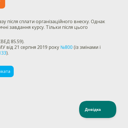
т
зу після сплати організаційного внеску. Однак
чні завдання курсу. Тільки після цього
ВЕД 85.59).
МУ від 21 серпня 2019 року
№800
(із змінами і
133
).
іката