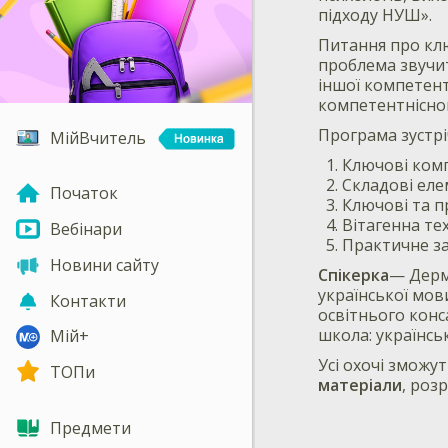
підходу НУШ».
Питання про клю
проблема звучить
іншої компетент
компетентнісного
Програма зустріч
МійВчитель
Ключові комп
Складові еле
Початок
Ключові та п
Вітагенна тех
Вебінари
Практичне за
Новини сайту
Спікерка
— Дерм
української мов
Контакти
освітнього конс
школа: українсь
Мій+
Усі охочі змож
ТОПи
матеріали
, роз
Предмети