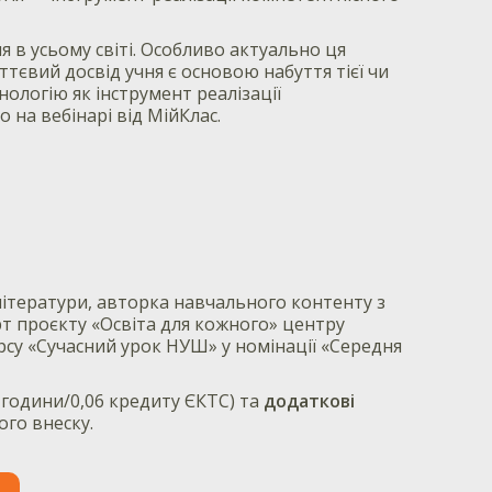
 в усьому світі. Особливо актуально ця
ттєвий досвід учня є основою набуття тієї чи
ологію як інструмент реалізації
о на вебінарі від МійКлас.
ітератури, авторка навчального контенту з
рт проєкту «Освіта для кожного» центру
рсу «Сучасний урок НУШ» у номінації «Середня
 години/0,06 кредиту ЄКТС) та
додаткові
ого внеску.