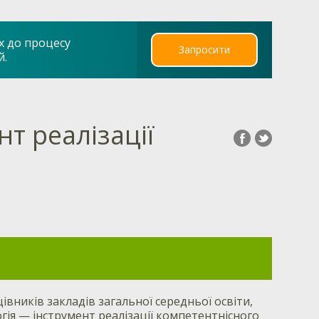
х до процесу
Запросити
й.
нт реалізації
вників закладів загальної середньої освіти,
огія — інструмент реалізації компетентнісного