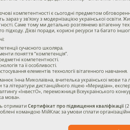
чові компетентності є сьогодні предметом обговорення
 зараз у зв’язку з модернізацією української освіти. Жи
ності. Саме тому ми детально розглянемо вітагенну техн
 підходу. Дієві поради, корисні ресурси та багато іншог
і:
етенції сучасного школяра.
менти поняття “компетенція”.
редметні компетентності.
нологія та її особливості.
стосування елементів технології вітагенного навчання.
анюк Інна Миколаївна, вчителька української мови та л
и та літератури дистанційного ліцею «Меридіан», експе
алтингу «ІнвестО», переможниця Всеукраїнського конку
ка мова».
уть отримати
Сертифікат про підвищення кваліфікації
(2
роблені командою МійКлас за умови сплати організаційн