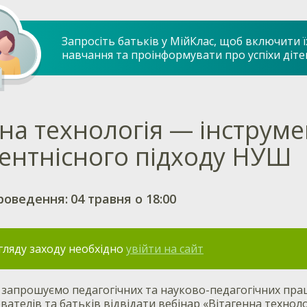
Запросіть батьків у МійКлас, щоб включити ї
навчання та проінформувати про успіхи діте
на технологія — інструме
ентнісного підходу НУШ
роведення:
04 травня о 18:00
гляду заходу необхідно
увійти на сайт
запрошуємо педагогічних та науково-педагогічних праці
ователів та батьків відвідати вебінар «Вітагенна технол