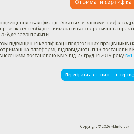
Отримати сертифіка
підвищення кваліфікації з'явиться у вашому профілі одра
ертифікату необхідно виконати всі теоретичні та практи
на буде завантажити.
том підвищення кваліфікації педагогічних працівників (К
, отримані на платформі, відповідають п.13 постанови К
внесеними постановою КМУ від 27 грудня 2019 року
№1
Перевірити автентичність сертиф
Copyright © 2026 «МійКлас»