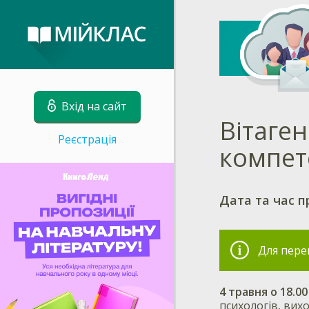
Вхід на сайт
Вітаген
Реєстрація
компет
Дата та час п
Для пере
4 травня о 18.00
психологів, вих