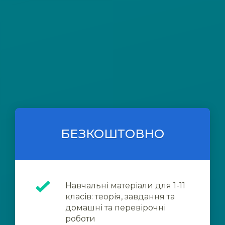
БЕЗКОШТОВНО
Навчальні матеріали для 1-11
класів: теорія, завдання та
домашні та перевірочні
роботи