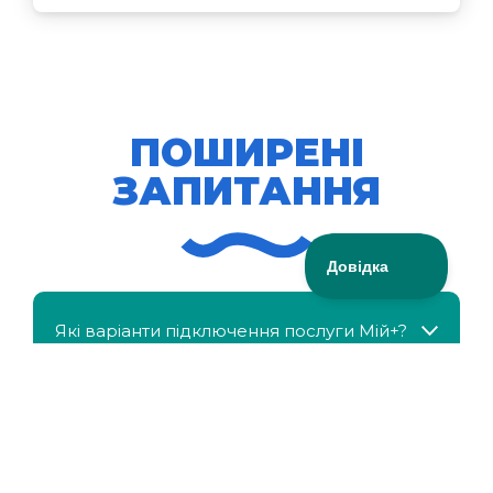
ПОШИРЕНІ
ЗАПИТАННЯ
Які варіанти підключення послуги Мій+?
МійКлас доступний безкоштовно?
Чи можна отримати знижку, якщо в сім'ї