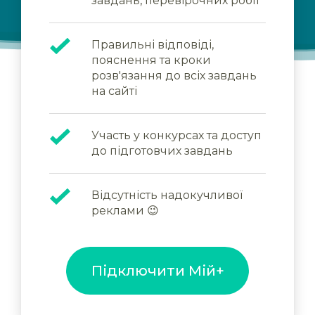
завдань, перевірочних робіт
Правильні відповіді,
пояснення та кроки
розв'язання до всіх завдань
на сайті
Участь у конкурсах та доступ
до підготовчих завдань
Відсутність надокучливої
реклами 😉
Підключити Мій+