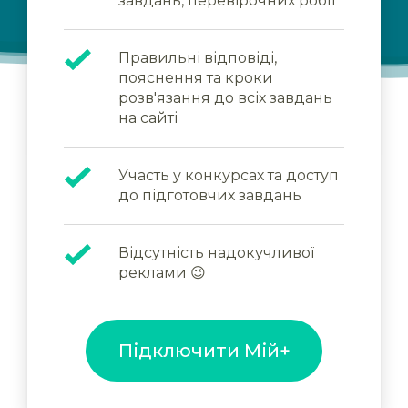
завдань, перевірочних робіт
Правильні відповіді,
пояснення та кроки
розв'язання до всіх завдань
на сайті
Участь у конкурсах та доступ
до підготовчих завдань
Відсутність надокучливої
реклами 😉
Підключити Мій+