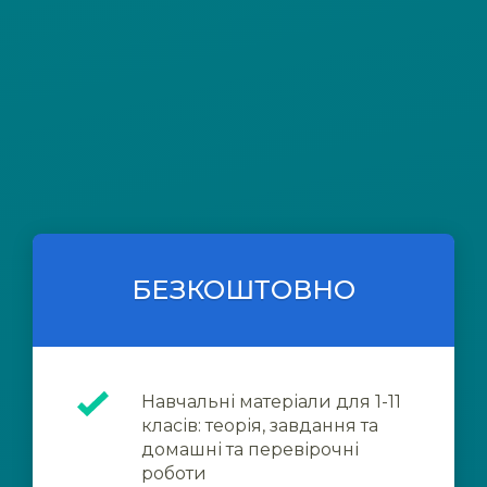
БЕЗКОШТОВНО
Навчальні матеріали для 1-11
класів: теорія, завдання та
домашні та перевірочні
роботи