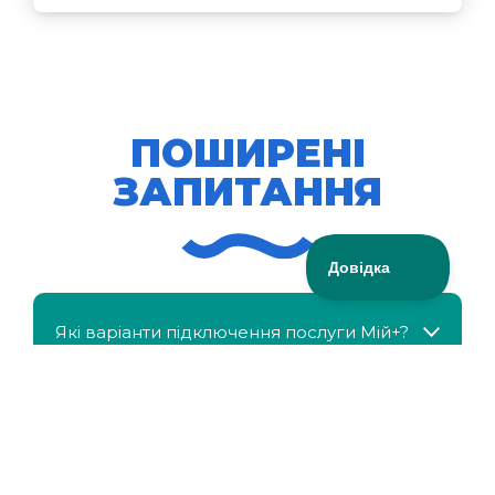
ПОШИРЕНІ
ЗАПИТАННЯ
Які варіанти підключення послуги Мій+?
МійКлас доступний безкоштовно?
Чи можна отримати знижку, якщо в сім'ї