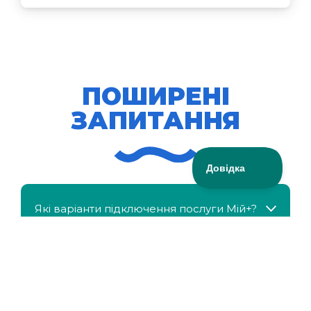
ПОШИРЕНІ
ЗАПИТАННЯ
Які варіанти підключення послуги Мій+?
МійКлас доступний безкоштовно?
Чи можна отримати знижку, якщо в сім'ї