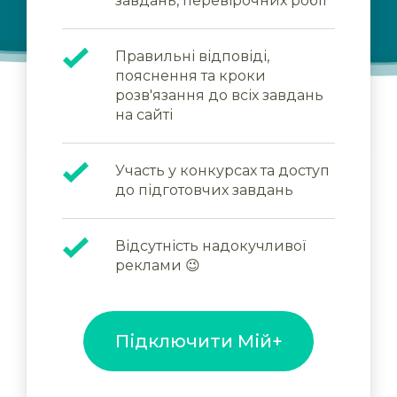
завдань, перевірочних робіт
Правильні відповіді,
пояснення та кроки
розв'язання до всіх завдань
на сайті
Участь у конкурсах та доступ
до підготовчих завдань
Відсутність надокучливої
реклами 😉
Підключити Мій+