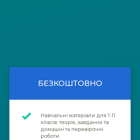
БЕЗКОШТОВНО
Навчальні матеріали для 1-11
класів: теорія, завдання та
домашні та перевірочні
роботи