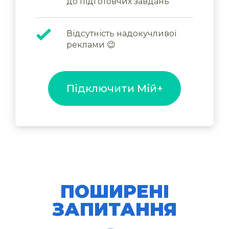
до підготовчих завдань
Відсутність надокучливої
реклами 😉
Підключити Мій+
ПОШИРЕНІ
ЗАПИТАННЯ