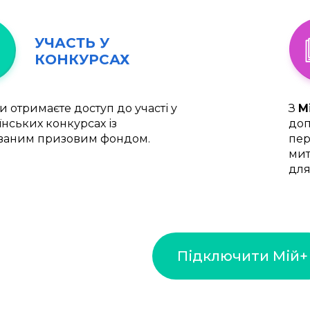
УЧАСТЬ У
КОНКУРСАХ
и отримаєте доступ до участі у
З
М
їнських конкурсах із
доп
ваним призовим фондом.
пер
мит
для
Підключити Мій+