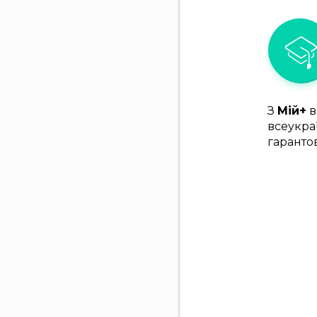
З
Мій+
в
всеукра
гаранто