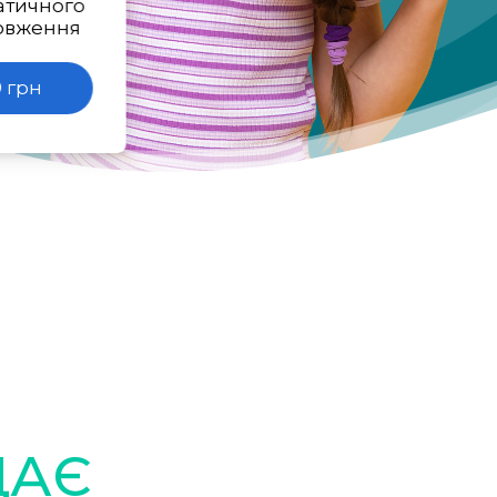
атичного
овження
 грн
ДАЄ