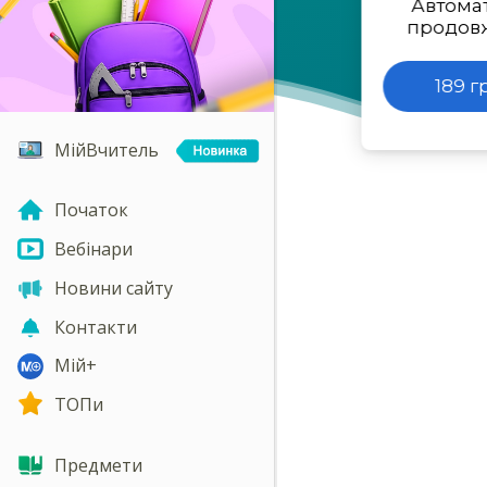
Автома
продов
189 г
МійВчитель
Початок
Вебінари
Новини сайту
Контакти
Мій+
ТОПи
Предмети