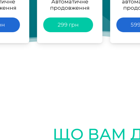
тичне
Автоматичне
автом
ження
продовження
прод
рн
299 грн
599
ЩО ВАМ 