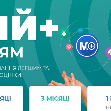
ІЙ+
НЯМ
ЧАННЯ ЛЕГШИМ ТА
ОЦІНКИ!
СЯЦІ
3 МІСЯЦІ
1
Н