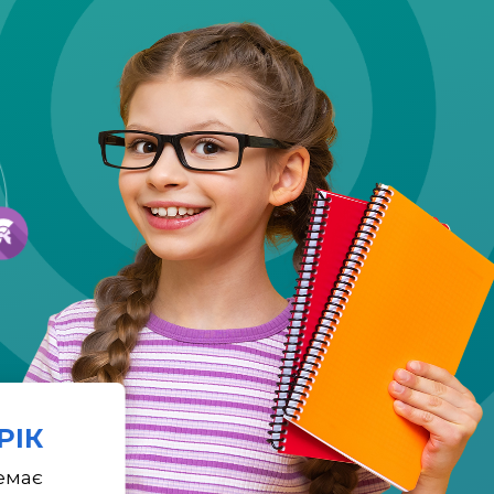
 РІК
емає