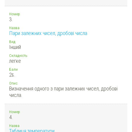
Номер
3.
Назва
Пари залежних чисел, дробові числа
Вид
Інший
Складність
легке
Бали
2
Б.
Опис
Визначення одного з пари залежних чисел, дробові
числа.
Номер
4.
Назва
Таблиця температури