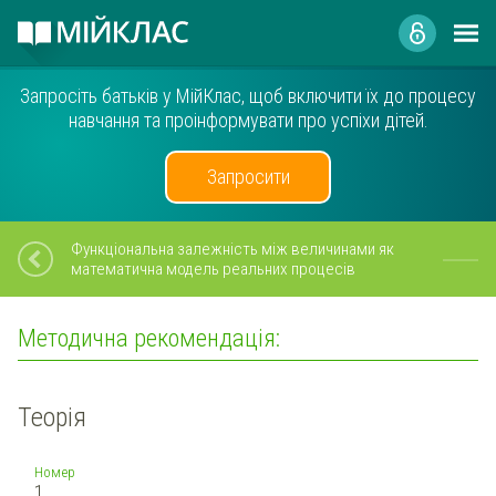
Запросіть батьків у МійКлас, щоб включити їх до процесу
навчання та проінформувати про успіхи дітей.
Запросити
Функціональна залежність між величинами як
математична модель реальних процесів
Методична рекомендація:
Теорія
Номер
1.