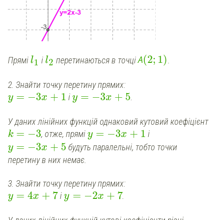
(
2
;
1
)
А
Прямі
і
перетинаються в точці
.
l
l
1
2
2. Знайти точку перетину прямих:
=
−
3
+
1
=
−
3
+
5
і
.
y
x
y
x
У даних лінійних функцій однаковий кутовий коефіцієнт
=
−
3
=
−
3
+
1
, отже, прямі
і
k
y
x
=
−
3
+
5
будуть паралельні, тобто точки
y
x
перетину в них немає.
3. Знайти точку перетину прямих:
=
4
+
7
=
−
2
+
7
і
.
y
x
y
x