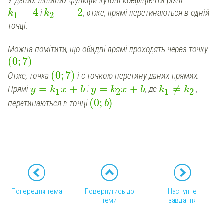
У даних лінійних функцій кутові коефіцієнти різні
=
4
=
−
2
і
, отже, прямі перетинаються в одній
k
k
1
2
точці.
Можна помітити, що обидві прямі проходять через точку
(
0
;
7
)
.
(
0
;
7
)
Отже, точка
і є точкою перетину даних прямих.
=
+
=
+
≠
Прямі
і
, де
,
y
k
x
b
y
k
x
b
k
k
1
2
1
2
(
0
;
)
перетинаються в точці
.
b
Попередня тема
Повернутись до
Наступне
теми
завдання