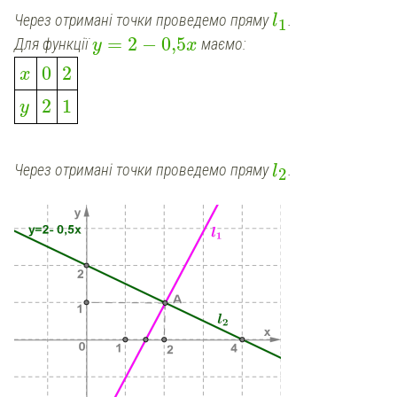
Через отримані точки проведемо пряму
.
l
1
=
2
−
0,5
Для функції
маємо:
y
x
0
2
x
2
1
y
Через отримані точки проведемо пряму
.
l
2