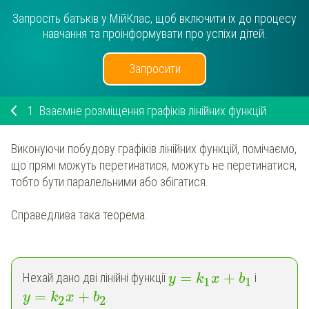
Запросіть батьків у МійКлас, щоб включити їх до процесу
навчання та проінформувати про успіхи дітей.
Запросити
1.
Взаємне розміщення графіків лінійних функцій
Виконуючи побудову графіків лінійних функцій, помічаємо,
що прямі можуть перетинатися, можуть не перетинатися,
тобто бути паралельними або збігатися.
Справедлива така теорема:
=
+
Нехай дано дві лінійні функції
і
y
k
x
b
1
1
=
+
.
y
k
x
b
2
2