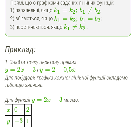
Прямі, що є графіками заданих лінійних функцій:
=
;
≠
1) паралельні, якщо
;
k
k
b
b
1
2
1
2
=
;
=
2) збігаються, якщо
;
k
k
b
b
1
2
1
2
≠
3) перетинаються, якщо
.
k
k
1
2
Приклад:
1. Знайти точку перетину прямих:
=
2
−
3
=
2
−
0,5
і
.
y
x
y
x
Для побудови графіка кожної лінійної функції складемо
таблицю значень.
=
2
−
3
Для функції
маємо:
y
x
0
2
x
−
3
1
y