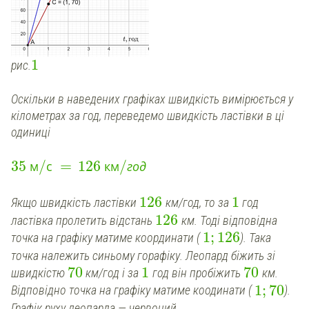
1
рис.
Оскільки в наведених графіках швидкість вимірюється у
кілометрах за год, переведемо швидкість ластівки в ці
одиниці
35
/
=
126
/
м
с
км
год
126
1
Якщо швидкість ластівки
км/год, то за
год
126
ластівка пролетить відстань
км. Тоді відповідна
1
;
126
точка на графіку матиме координати (
). Така
точка належить синьому горафіку. Леопард біжить зі
70
1
70
швидкістю
км/год і за
год він пробіжить
км.
1
;
70
Відповідно точка на графіку матиме коодинати (
).
Графік руху леопарда — червоний.