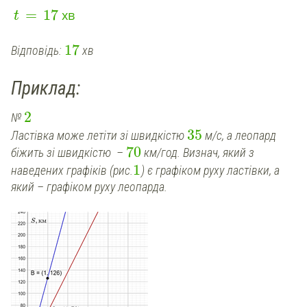
=
17
хв
t
17
Відповідь:
хв
Приклад:
2
№
35
Ластівка може летіти зі швидкістю
м/с, а леопард
70
біжить зі швидкістю –
км/год. Визнач, який з
1
наведених графіків (рис.
) є графіком руху ластівки, а
який – графіком руху леопарда.