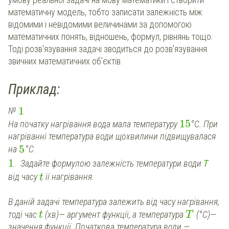
математичну модель, тобто записати залежність між
відомими і невідомими величинами за допомогою
математичних понять, відношень, формул, рівнянь тощо.
Тоді розв'язування задачі зводиться до розв'язування
звичних математичних об'єктів.
Приклад:
1
№
15
На початку нагрівання вода мала температуру
°С. При
нагріванні температура води щохвилини підвищувалася
5
на
°С.
1
Т
. Задайте формулою залежність температури води
від часу
її нагрівання.
t
В даній задачі температура залежить від часу нагрівання,
тоді час
(хв)— аргумент функції, а температура
(°С)—
t
T
значення функції. Початкова температура води —