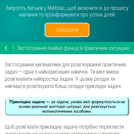
Запросіть батьків у МійКлас, щоб включити їх до процесу
навчання та проінформувати про успіхи дітей.
Запросити
1.
Застосування лінійної функції в практичних ситуаціях
Застосування математики для розв'язування практичних
задач — одна з найкорисніших навичок. Ти вже вмієш
розв'язувати найпростіші задачі. У цьому розділі ти
навчишся розв'язувати більш складні прикладні задачі.
Щоб розв'язати прикладну задачу потрібно перекласти
умову реальної задачі на мову математики і створити