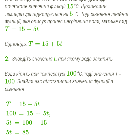
15
початкове значення функції
°С. Щохвилини
5
температура підвищується на
°С. Тоді рівняння лінійної
функції, яка описує процес нагрівання води, матиме вид
=
15
+
5
T
t
=
15
+
5
Відповідь:
T
t
2
. Знайдіть значення
, при якому вода закипить.
t
100
Вода кіпить при температурі
°С, тоді значення T =
100
. Знайди час підставивши значення функції в
рівняння
=
15
+
5
T
t
100
=
15
+
5
,
t
5
=
100
−
15
t
5
=
85
t