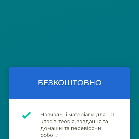
БЕЗКОШТОВНО
Навчальні матеріали для 1-11
класів: теорія, завдання та
домашні та перевірочні
роботи