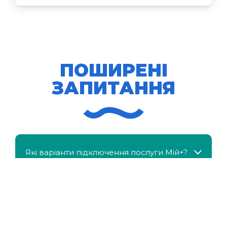
ПОШИРЕНІ
ЗАПИТАННЯ
Які варіанти підключення послуги Мій+?
МійКлас доступний безкоштовно?
Чи можна отримати знижку, якщо в сім'ї