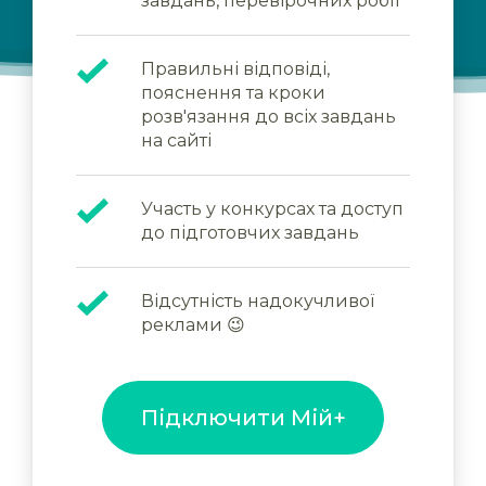
завдань, перевірочних робіт
Правильні відповіді,
пояснення та кроки
розв'язання до всіх завдань
на сайті
Участь у конкурсах та доступ
до підготовчих завдань
Відсутність надокучливої
реклами 😉
Підключити Мій+