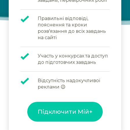
завдань, перевірочних робіт
Правильні відповіді,
пояснення та кроки
розв'язання до всіх завдань
на сайті
Участь у конкурсах та доступ
до підготовчих завдань
Відсутність надокучливої
реклами 😉
Підключити Мій+