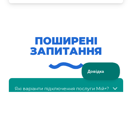
ПОШИРЕНІ
ЗАПИТАННЯ
Які варіанти підключення послуги Мій+?
МійКлас доступний безкоштовно?
Чи можна отримати знижку, якщо в сім'ї