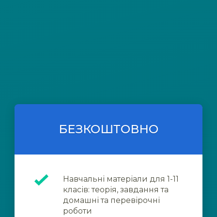
БЕЗКОШТОВНО
Навчальні матеріали для 1-11
класів: теорія, завдання та
домашні та перевірочні
роботи