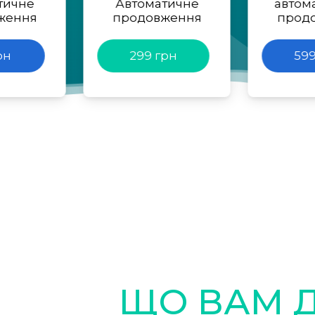
тичне
Автоматичне
автом
ження
продовження
прод
рн
299 грн
599
ЩО ВАМ 