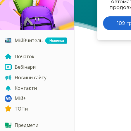
Автома
продов
189 г
МійВчитель
Початок
Вебінари
Новини сайту
Контакти
Мій+
ТОПи
Предмети