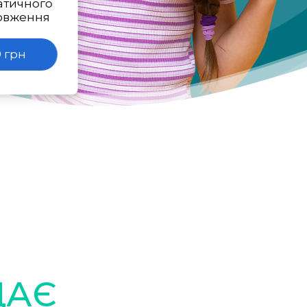
атичного
овження
 грн
ДАЄ