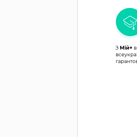
З
Мій+
в
всеукра
гаранто