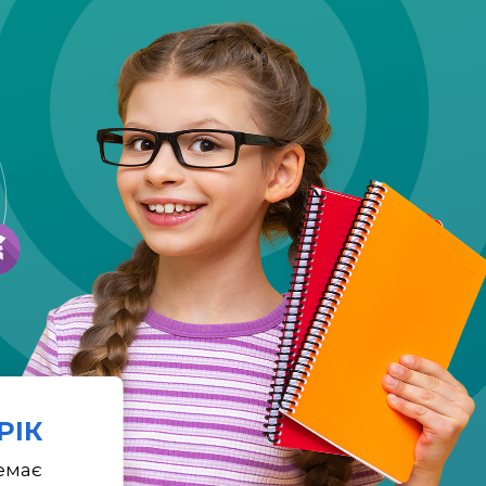
 РІК
емає