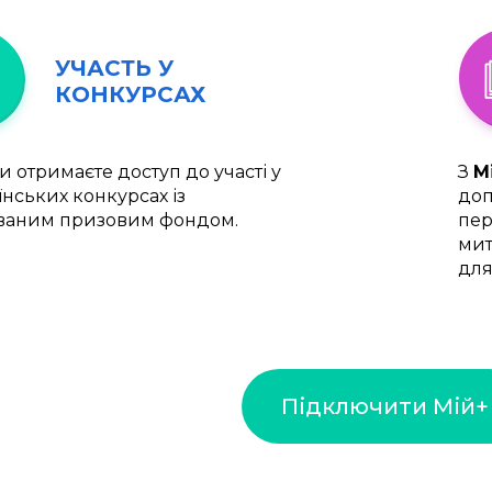
УЧАСТЬ У
КОНКУРСАХ
и отримаєте доступ до участі у
З
М
їнських конкурсах із
доп
ваним призовим фондом.
пер
мит
для
Підключити Мій+