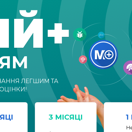
ІЙ+
НЯМ
ЧАННЯ ЛЕГШИМ ТА
ОЦІНКИ!
СЯЦІ
3 МІСЯЦІ
1
Н