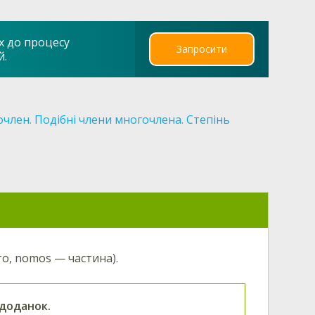
х до процесу
Запросити
й.
член. Подібні члени многочлена. Степінь
то, nomos — частина).
 доданок.