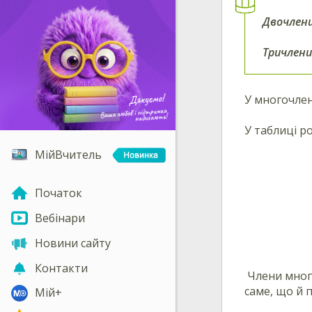
Двочлен
Тричлени
У многочлен
У таблиці р
МійВчитель
Початок
Вебінари
Новини сайту
Контакти
Члени много
саме, що й 
Мій+