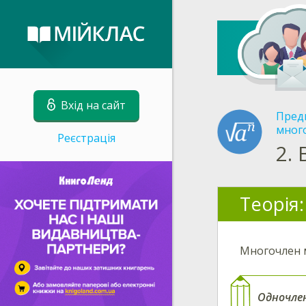
Вхід на сайт
Пред
мног
Реєстрація
2.
Теорія:
Многочлен 
Одночле