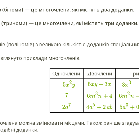
и
(біноми) — це многочлени, які містять два доданки.
(триноми) — це многочлени, які містять три доданки.
ів (поліномів) з великою кількістю доданків спеціальни
озглянуто приклади многочленів.
Одночлени
Двочлени
Три
3
2
5
−
3
3
−
−
5
xy
x
x
x
y
3
2
7
6
+
4
6
m
n
m
n
3
5
7
5
+
0
4
+
2
2
a
a
ab
a
члена можна змінювати місцями. Також раніше згадува
подібні доданки.