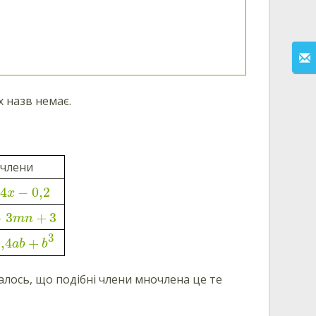
х назв немає.
члени
4
−
0,2
x
−
3
+
3
mn
3
,4
+
ab
b
лось, що подібні члени мночлена це те