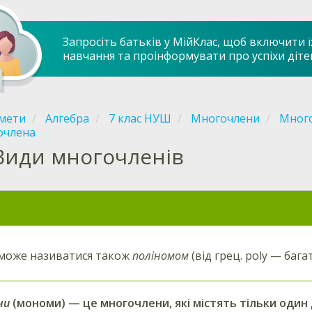
Запросіть батьків у МійКлас, щоб включити ї
навчання та проінформувати про успіхи діте
мети
Алгебра
7 клас НУШ
Многочлени
Много
очлена
Види многочленів
може називатися також
поліномом
(від грец. poly — бага
ни
(мономи) — це многочлени, які містять тільки один