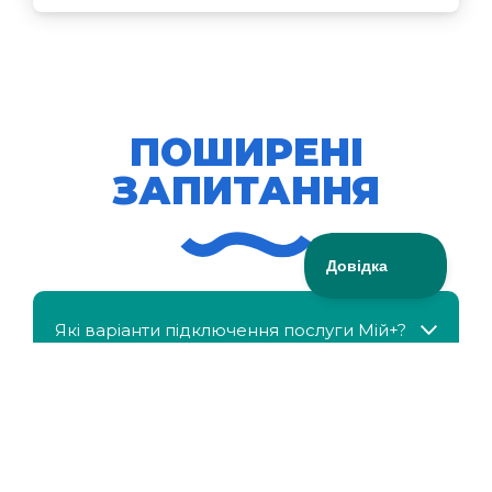
ПОШИРЕНІ
ЗАПИТАННЯ
Які варіанти підключення послуги Мій+?
МійКлас доступний безкоштовно?
Чи можна отримати знижку, якщо в сім'ї