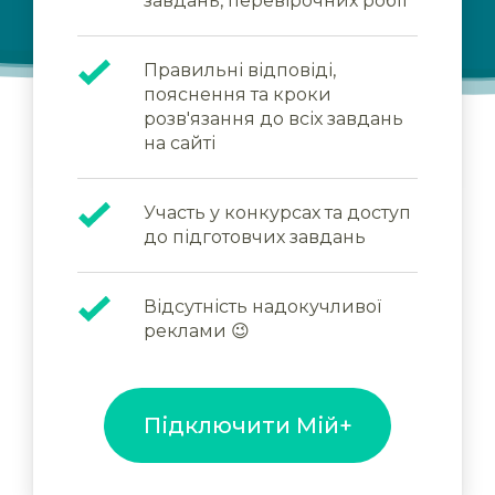
завдань, перевірочних робіт
Правильні відповіді,
пояснення та кроки
розв'язання до всіх завдань
на сайті
Участь у конкурсах та доступ
до підготовчих завдань
Відсутність надокучливої
реклами 😉
Підключити Мій+