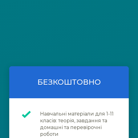
БЕЗКОШТОВНО
Навчальні матеріали для 1-11
класів: теорія, завдання та
домашні та перевірочні
роботи