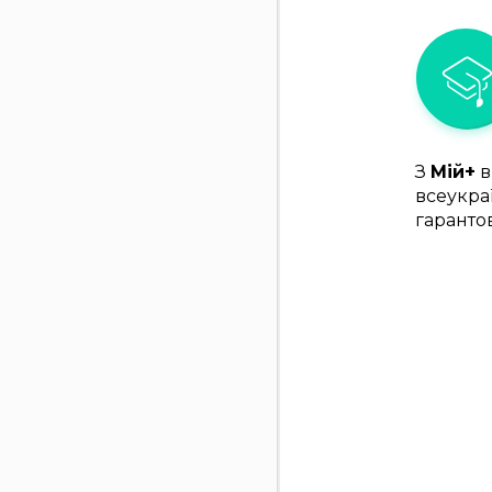
З
Мій+
в
всеукра
гаранто