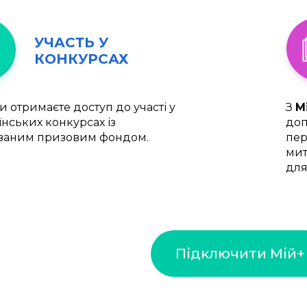
УЧАСТЬ У
КОНКУРСАХ
и отримаєте доступ до участі у
З
М
їнських конкурсах із
доп
ваним призовим фондом.
пер
мит
для
Підключити Мій+