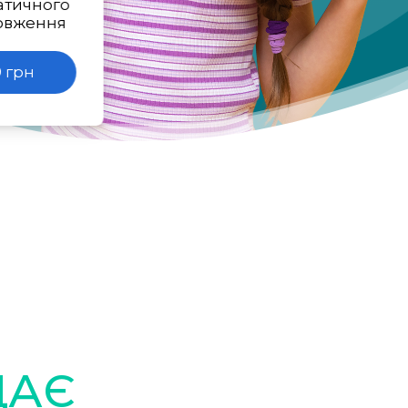
атичного
овження
 грн
ДАЄ