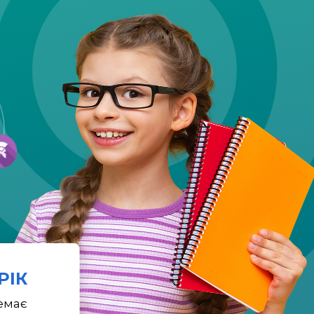
 РІК
емає