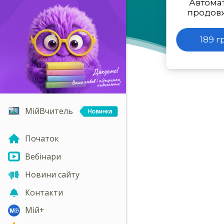
Автома
продов
189 г
МійВчитель
Початок
Вебінари
Новини сайту
Контакти
Мій+