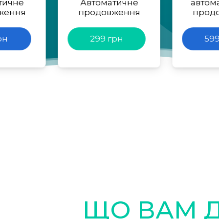
тичне
Автоматичне
автом
ження
продовження
прод
рн
299 грн
599
ЩО ВАМ 