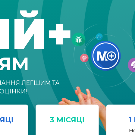
ІЙ+
НЯМ
ЧАННЯ ЛЕГШИМ ТА
ОЦІНКИ!
СЯЦІ
3 МІСЯЦІ
1
Н