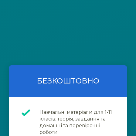
БЕЗКОШТОВНО
Навчальні матеріали для 1-11
класів: теорія, завдання та
домашні та перевірочні
роботи