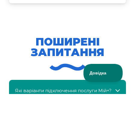
ПОШИРЕНІ
ЗАПИТАННЯ
Які варіанти підключення послуги Мій+?
МійКлас доступний безкоштовно?
Чи можна отримати знижку, якщо в сім'ї