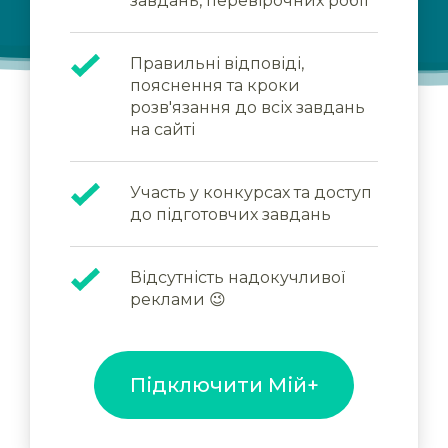
завдань, перевірочних робіт
Правильні відповіді,
пояснення та кроки
розв'язання до всіх завдань
на сайті
Участь у конкурсах та доступ
до підготовчих завдань
Відсутність надокучливої
реклами 😉
Підключити Мій+