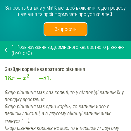
Запросіть батьків у МійКлас, щоб включити їх до процесу
навчання та проінформувати про успіхи дітей.
Запросити
1.
Розв’язування видозміненого квадратного рівняння
(b>0, c>0)
Знайди корені квадратного рівняння
2
18
+
=
−81
.
x
x
Якщо рівняння має два корені, то у відповіді запиши їх у
порядку зростання.
Якщо рівняння має один корінь, то запиши його в
першому віконці,
а в другому віконці запиши знак
−
«мінус» (
).
Якщо рівняння коренів не має, то
в першому і другому