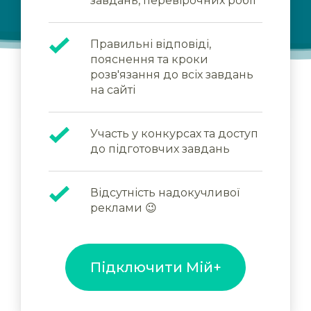
завдань, перевірочних робіт
Правильні відповіді,
пояснення та кроки
розв'язання до всіх завдань
на сайті
Участь у конкурсах та доступ
до підготовчих завдань
Відсутність надокучливої
реклами 😉
Підключити Мій+