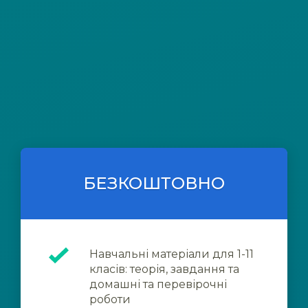
БЕЗКОШТОВНО
Навчальні матеріали для 1-11
класів: теорія, завдання та
домашні та перевірочні
роботи