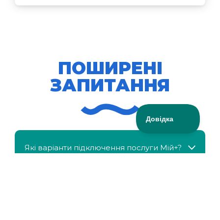
ПОШИРЕНІ
ЗАПИТАННЯ
Які варіанти підключення послуги Мій+?
МійКлас доступний безкоштовно?
Чи можна отримати знижку, якщо в сім'ї