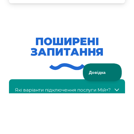
ПОШИРЕНІ
ЗАПИТАННЯ
Які варіанти підключення послуги Мій+?
МійКлас доступний безкоштовно?
Чи можна отримати знижку, якщо в сім'ї