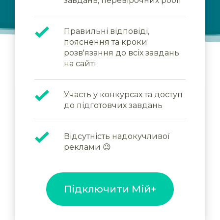
завдань, перевірочних робіт
Правильні відповіді,
пояснення та кроки
розв'язання до всіх завдань
на сайті
Участь у конкурсах та доступ
до підготовчих завдань
Відсутність надокучливої
реклами 😉
Підключити Мій+