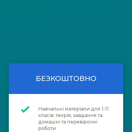
БЕЗКОШТОВНО
Навчальні матеріали для 1-11
класів: теорія, завдання та
домашні та перевірочні
роботи