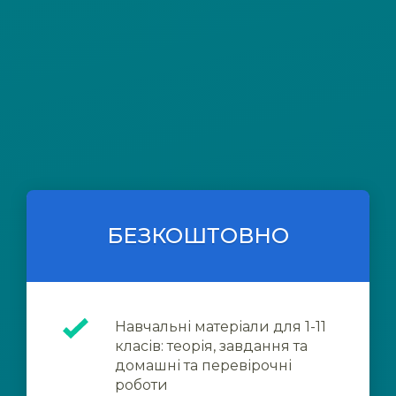
БЕЗКОШТОВНО
Навчальні матеріали для 1-11
класів: теорія, завдання та
домашні та перевірочні
роботи