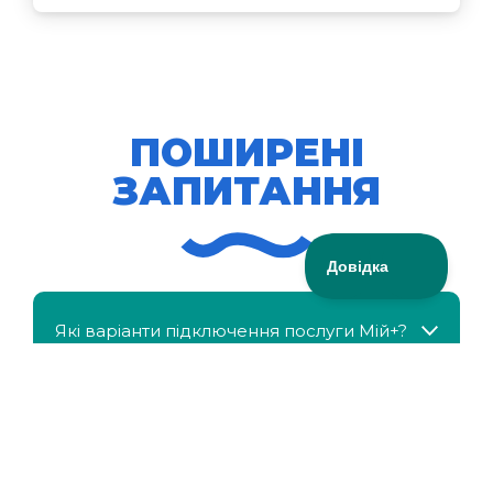
ПОШИРЕНІ
ЗАПИТАННЯ
Які варіанти підключення послуги Мій+?
МійКлас доступний безкоштовно?
Чи можна отримати знижку, якщо в сім'ї