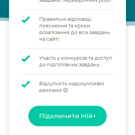
завдань, перевірочних робіт
Правильні відповіді,
пояснення та кроки
розв'язання до всіх завдань
на сайті
Участь у конкурсах та доступ
до підготовчих завдань
Відсутність надокучливої
реклами 😉
Підключити Мій+