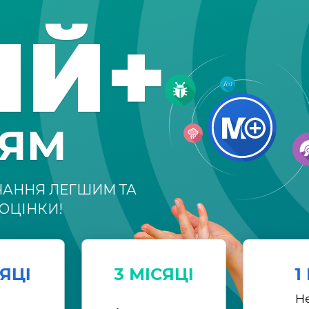
ІЙ+
НЯМ
ЧАННЯ ЛЕГШИМ ТА
ОЦІНКИ!
СЯЦІ
3 МІСЯЦІ
1
Н