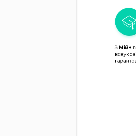
З
Мій+
в
всеукра
гаранто