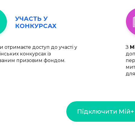
УЧАСТЬ У
КОНКУРСАХ
и отримаєте доступ до участі у
З
М
їнських конкурсах із
доп
ваним призовим фондом.
пер
мит
для
Підключити Мій+