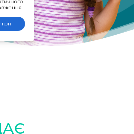
атичного
овження
 грн
ДАЄ