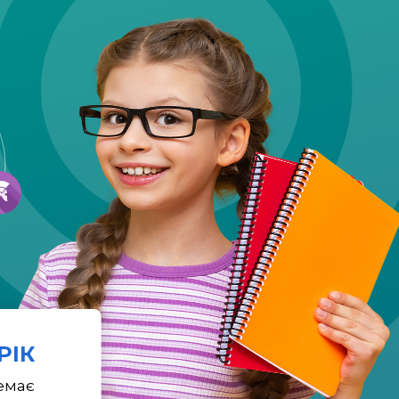
 РІК
емає