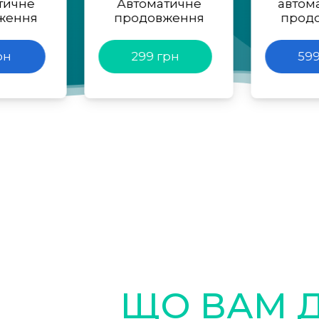
тичне
Автоматичне
автом
ження
продовження
прод
рн
299 грн
599
ЩО ВАМ 