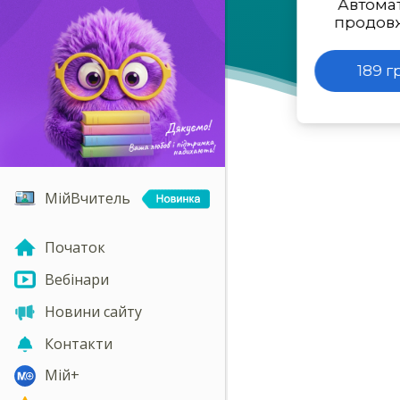
Автома
продов
189 г
МійВчитель
Початок
Вебінари
Новини сайту
Контакти
Мій+