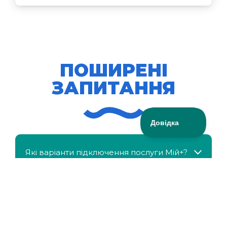
ПОШИРЕНІ
ЗАПИТАННЯ
Які варіанти підключення послуги Мій+?
МійКлас доступний безкоштовно?
Чи можна отримати знижку, якщо в сім'ї