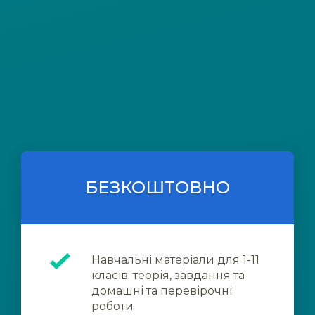
БЕЗКОШТОВНО
Навчальні матеріали для 1-11
класів: теорія, завдання та
домашні та перевірочні
роботи