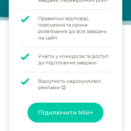
завдань, перевірочних робіт
Правильні відповіді,
пояснення та кроки
розв'язання до всіх завдань
на сайті
Участь у конкурсах та доступ
до підготовчих завдань
Відсутність надокучливої
реклами 😉
Підключити Мій+