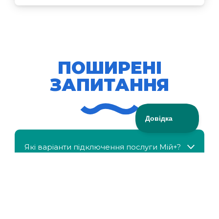
ПОШИРЕНІ
ЗАПИТАННЯ
Які варіанти підключення послуги Мій+?
МійКлас доступний безкоштовно?
Чи можна отримати знижку, якщо в сім'ї