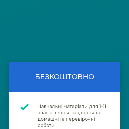
БЕЗКОШТОВНО
Навчальні матеріали для 1-11
класів: теорія, завдання та
домашні та перевірочні
роботи