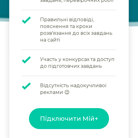
завдань, перевірочних робіт
Правильні відповіді,
пояснення та кроки
розв'язання до всіх завдань
на сайті
Участь у конкурсах та доступ
до підготовчих завдань
Відсутність надокучливої
реклами 😉
Підключити Мій+