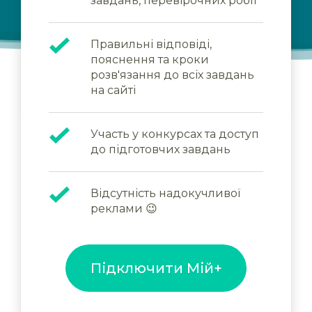
завдань, перевірочних робіт
Правильні відповіді,
пояснення та кроки
розв'язання до всіх завдань
на сайті
Участь у конкурсах та доступ
до підготовчих завдань
Відсутність надокучливої
реклами 😉
Підключити Мій+