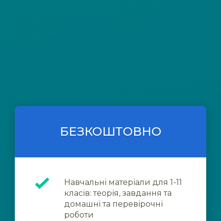
БЕЗКОШТОВНО
Навчальні матеріали для 1-11
класів: теорія, завдання та
домашні та перевірочні
роботи