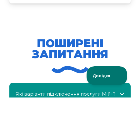
ПОШИРЕНІ
ЗАПИТАННЯ
Які варіанти підключення послуги Мій+?
МійКлас доступний безкоштовно?
Чи можна отримати знижку, якщо в сім'ї