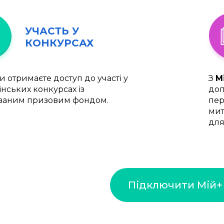
УЧАСТЬ У
КОНКУРСАХ
и отримаєте доступ до участі у
З
М
їнських конкурсах із
доп
ваним призовим фондом.
пер
мит
для
Підключити Мій+