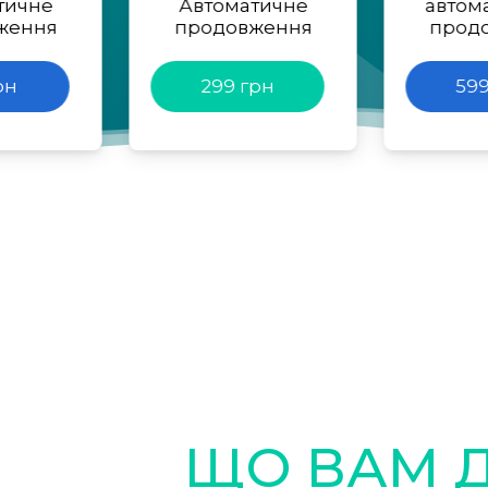
тичне
Автоматичне
автом
ження
продовження
прод
рн
299 грн
599
ЩО ВАМ 