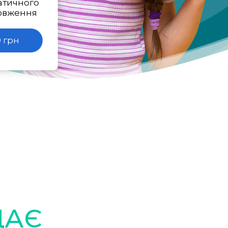
атичного
овження
 грн
ДАЄ