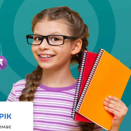
 РІК
емає