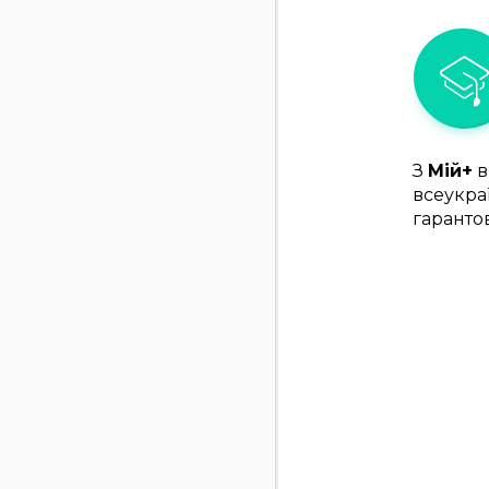
З
Мій+
в
всеукра
гаранто