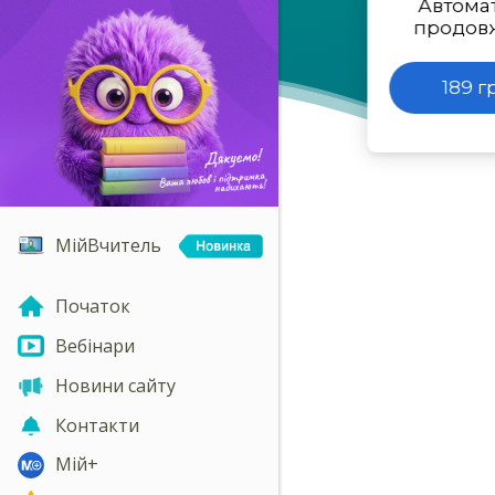
Автома
продов
189 г
МійВчитель
Початок
Вебінари
Новини сайту
Контакти
Мій+