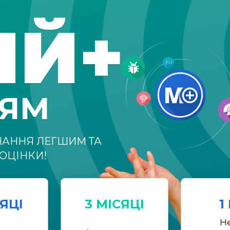
ІЙ+
НЯМ
ЧАННЯ ЛЕГШИМ ТА
ОЦІНКИ!
СЯЦІ
3 МІСЯЦІ
1
Н