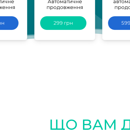
тичне
Автоматичне
автом
ження
продовження
прод
рн
299 грн
599
ЩО ВАМ 