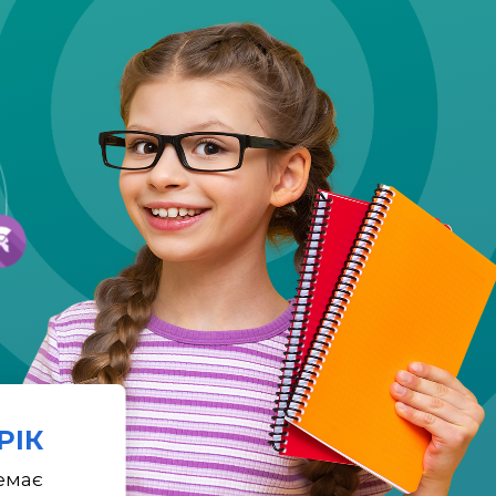
 РІК
емає