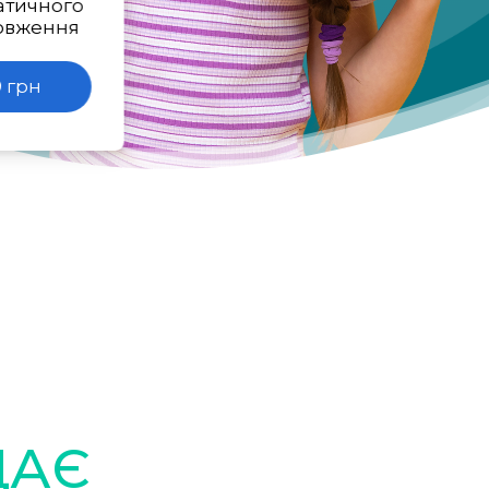
атичного
овження
 грн
ДАЄ