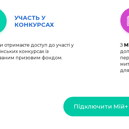
УЧАСТЬ У
КОНКУРСАХ
и отримаєте доступ до участі у
З
М
їнських конкурсах із
доп
ваним призовим фондом.
пер
мит
для
Підключити Мій+