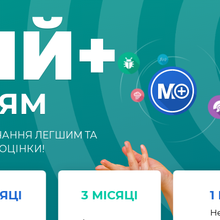
ІЙ+
НЯМ
ЧАННЯ ЛЕГШИМ ТА
ОЦІНКИ!
СЯЦІ
3 МІСЯЦІ
1
Н