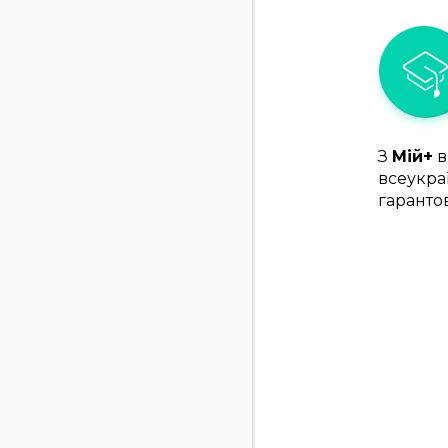
З
Мій+
в
всеукра
гаранто