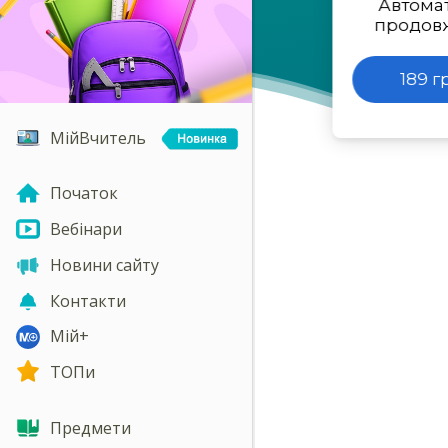
Автома
продов
189 г
МійВчитель
Початок
Вебінари
Новини сайту
Контакти
Мій+
ТОПи
Предмети