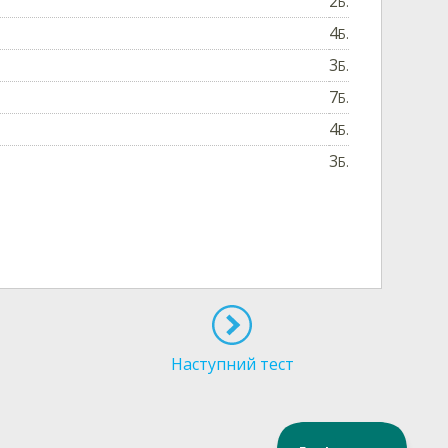
2
Б.
4
Б.
3
Б.
7
Б.
4
Б.
3
Б.
Наступний тест