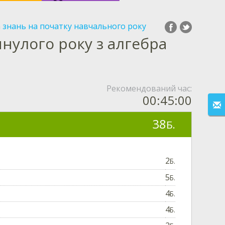
 знань на початку навчального року
нулого року з алгебра
Рекомендований час:
00:45:00
38
Б.
2
Б.
5
Б.
4
Б.
4
Б.