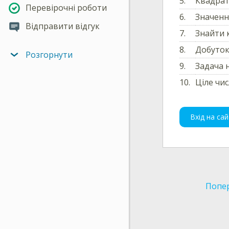
5.
Квадра
Перевірочні роботи
6.
Значення
Відправити відгук
7.
Знайти 
8.
Добуток
Розгорнути
9.
Задача н
10.
Ціле чи
Вхід на сай
Попер