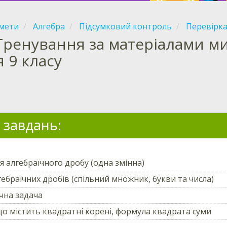
мети
Алгебра
Підсумковий контроль
Перевірка
Тренування за матеріалами ми
я 9 класу
 завдань:
я алгебраїчного дробу (одна змінна)
гебраїчних дробів (спільний множник, букви та числа)
чна задача
що містить квадратні корені, формула квадрата суми