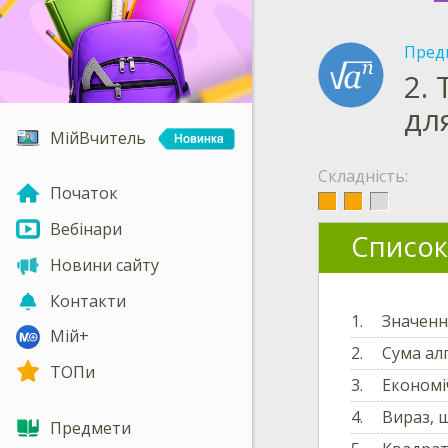
Пред
2.
дл
МійВчитель
Складність:
Початок
Вебінари
Список
Новини сайту
Контакти
1.
Значенн
Мій+
2.
Сума ал
ТОПи
3.
Економі
4.
Вираз, 
Предмети