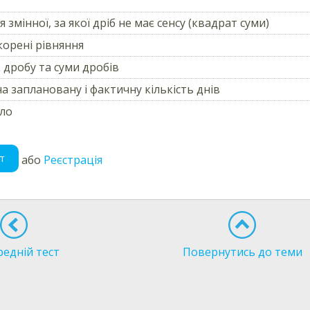
т
 змінної, за якої дріб не має сенсу (квадрат суми)
корені рівняння
 дробу та суми дробів
а заплановану і фактичну кількість днів
сло
т
або
Реєстрація
едній тест
Повернутись до теми