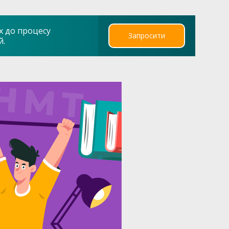
х до процесу
Запросити
й.