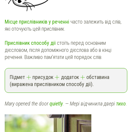
Місце прислівників у реченні
часто залежить від слів,
які оточують цей прислівник.
Прислівник способу дії
стоїть перед основним
дієсловом, після допоміжного дієслова або в кінці
речення. Важливо пам'ятати цей порядок слів.
+
+
+
Підмет
присудок
додаток
обставина
(виражена прислівником способу дії).
Mary opened the door
quietly
. — Мері відчинила двері
тихо
.