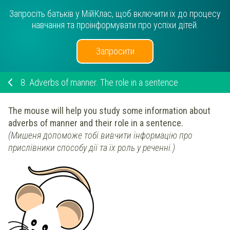
Запросіть батьків у МійКлас, щоб включити їх до процесу
навчання та проінформувати про успіхи дітей.
Запросити
8.
Adverbs of manner. The role in a sentence
The mouse will help you study some information about
adverbs of manner and their role in a sentence.
(Мишеня допоможе тобі вивчити інформацію про
прислівники способу дії та їх роль у реченні.)