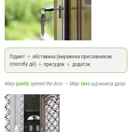
+
Підмет
обставина (виражена
прислівником
+
+
способу дії
)
присудок
додаток.
Mary
quietly
opened the door. — Мері
тихо
відчинила двері.