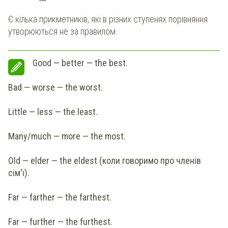
Є кілька прикметників, які в різних ступенях порівняння
утворюються не за правилом.
Good — better — the best.
Bad — worse — the worst.
Little — less — the least.
Many/much — more — the most.
Old — elder — the eldest (коли говоримо про членів
сім'ї).
Far — farther — the farthest.
Far — further — the furthest.