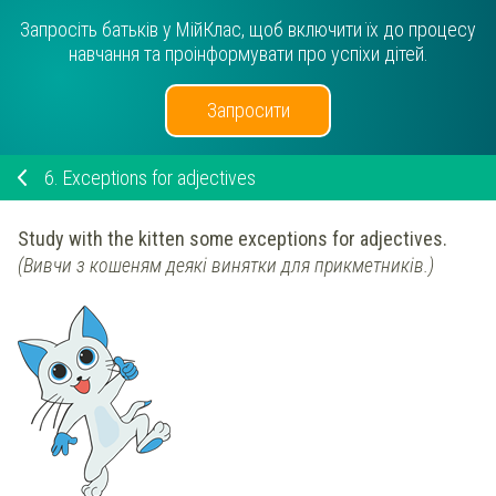
Запросіть батьків у МійКлас, щоб включити їх до процесу
навчання та проінформувати про успіхи дітей.
Запросити
6.
Exceptions for adjectives
Study with the kitten some exceptions for adjectives.
(Вивчи з кошеням деякі винятки для прикметників.)