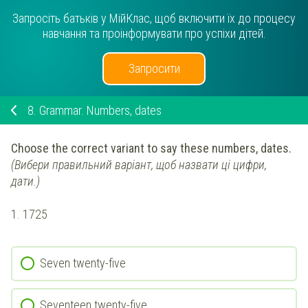
Запросіть батьків у МійКлас, щоб включити їх до процесу
навчання та проінформувати про успіхи дітей.
Запросити
8.
Grammar. Numbers, dates
Choose the correct variant to say these numbers, dates.
(Вибери правильний варіант, щоб назвати ці цифри,
дати.)
1.
1725
Seven twenty-five
Seventeen twenty-five