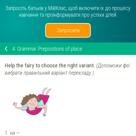
Запросіть батьків у МійКлас, щоб включити їх до процесу
навчання та проінформувати про успіхи дітей.
Запросити
4.
Grammar. Prepositions of place
Help the fairy to choose the right variant.
(Допоможи феї
вибрати правильний варіант перекладу.)
1.
на
—