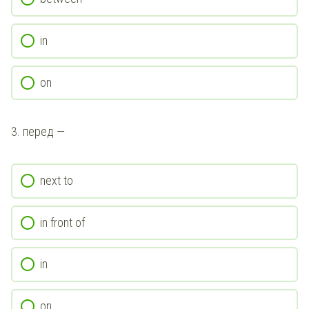
in
on
3.
перед
—
next to
in front of
in
on