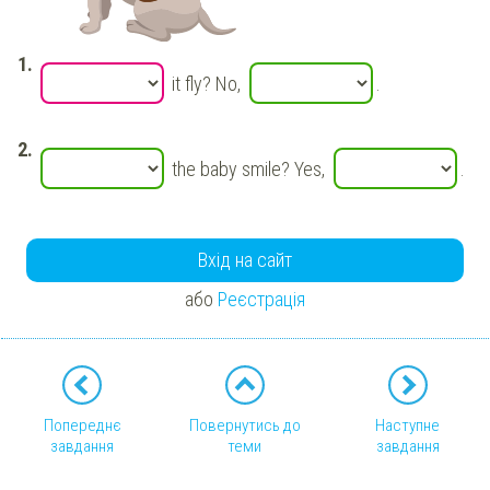
it fly? No,
.
the baby smile? Yes,
.
Вхід на сайт
або
Реєстрація
Попереднє
Повернутись до
Наступне
завдання
теми
завдання