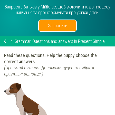
Запросіть батьків у МійКлас, щоб включити їх до процесу
навчання та проінформувати про успіхи дітей.
Запросити
4.
Grammar. Questions and answers in Present Simple
Read these questions. Help the puppy choose the
correct answers.
(Прочитай питання. Допоможи цуценяті вибрати
правильні відповіді.)