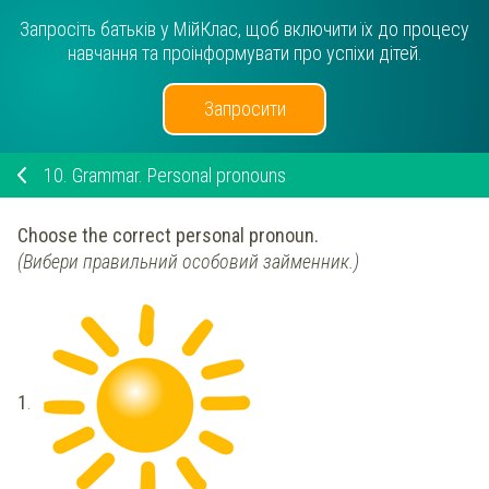
Запросіть батьків у МійКлас, щоб включити їх до процесу
навчання та проінформувати про успіхи дітей.
Запросити
10.
Grammar. Personal pronouns
Choose the correct personal pronoun.
(Вибери правильний особовий займенник.)
1
.